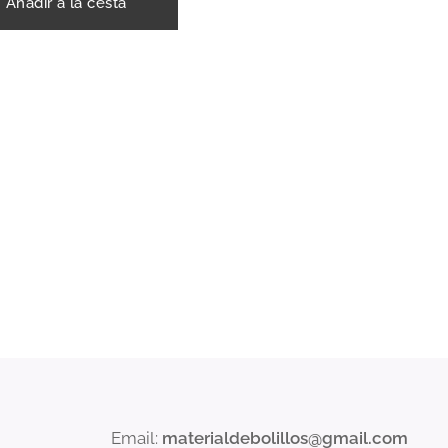
Añadir a la cesta
Email:
materialdebolillos@gmail.com