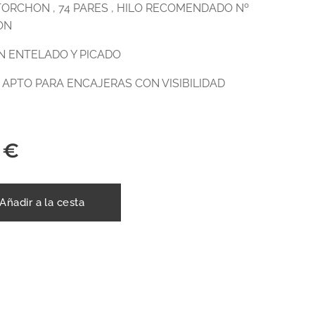
TORCHON , 74 PARES , HILO RECOMENDADO Nº
ON
N ENTELADO Y PICADO
APTO PARA ENCAJERAS CON VISIBILIDAD
€
Añadir a la cesta