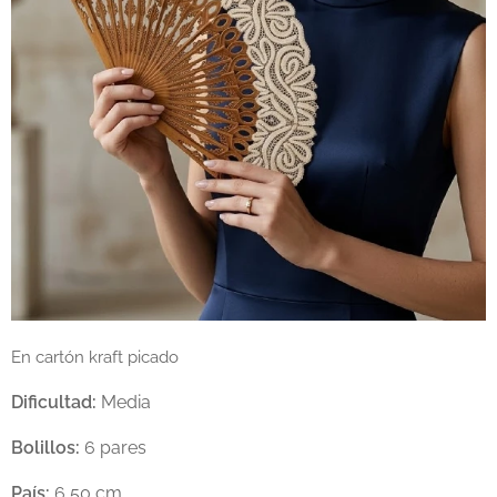
En cartón kraft picado
Dificultad:
Media
Bolillos:
6 pares
País:
6,50 cm