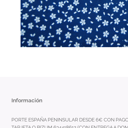
Información
PORTE ESPAÑA PENINSULAR DESDE 6€ CON PAGO
TARJETA O BIZUM 634418612 (CON ENTREGA A DOM