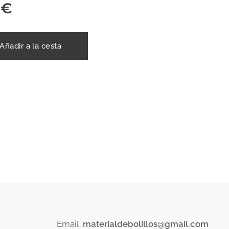
€
Añadir a la cesta
Email:
materialdebolillos@gmail.com