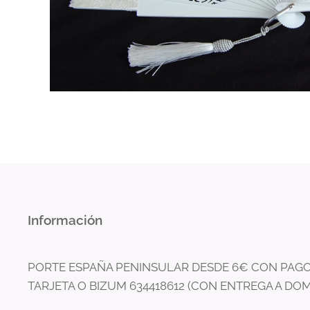
Información
PORTE ESPAÑA PENINSULAR DESDE 6€ CON PAGO
TARJETA O BIZUM 634418612 (CON ENTREGA A DOM